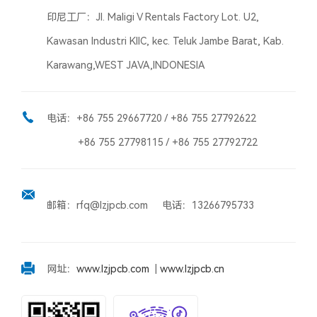
印尼工厂：Jl. Maligi V Rentals Factory Lot. U2,
Kawasan Industri KIIC, kec. Teluk Jambe Barat, Kab.
Karawang,WEST JAVA,INDONESIA
电话：+86 755 29667720 / +86 755 27792622
+86 755 27798115 / +86 755 27792722
邮箱：rfq@lzjpcb.com 电话：13266795733
网址：
www.lzjpcb.com
|
www.lzjpcb.cn